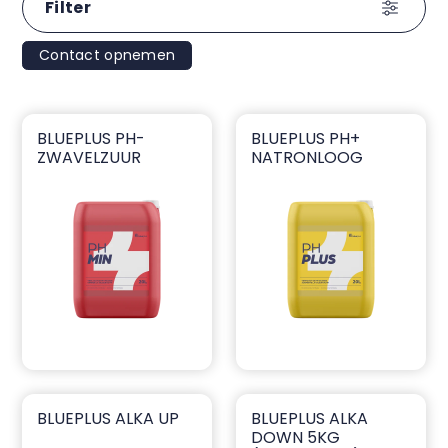
Filter
Contact opnemen
BLUEPLUS PH-
BLUEPLUS PH+
blueplus ph- zwavelzuur
blueplus ph+ natronloog
ZWAVELZUUR
NATRONLOOG
BLUEPLUS ALKA UP
BLUEPLUS ALKA
blueplus Alka Up
blueplus Alka Down 5kg (gr
DOWN 5KG