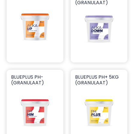
(GRANULAAT)
BLUEPLUS PH-
BLUEPLUS PH+ 5KG
blueplus ph- (granulaat)
blueplus ph+ 5kg (granulaa
(GRANULAAT)
(GRANULAAT)