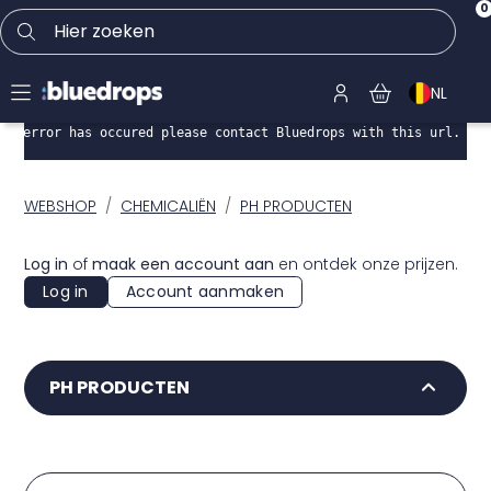
0
Hier zoeken
NL
An error has occured please contact Bluedrops with this url.
WEBSHOP
CHEMICALIËN
PH PRODUCTEN
Log in
of
maak een account aan
en ontdek onze prijzen.
Log in
Account aanmaken
PH PRODUCTEN