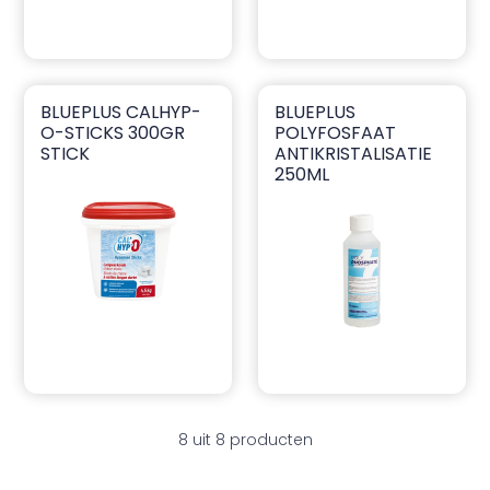
BLUEPLUS CALHYP-
BLUEPLUS
blueplus CalHyp-o-sticks 300gr stick
blueplus polyfosfaat antikri
O-STICKS 300GR
POLYFOSFAAT
STICK
ANTIKRISTALISATIE
250ML
8 uit 8 producten