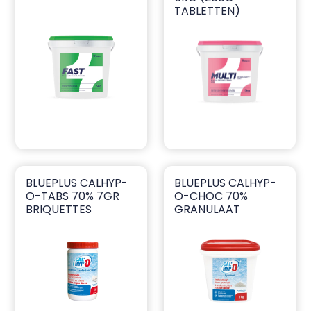
TABLETTEN)
BLUEPLUS CALHYP-
BLUEPLUS CALHYP-
blueplus CalHyp-o-tabs 70% 7gr Briquettes
blueplus CalHyp-o-choc 70
O-TABS 70% 7GR
O-CHOC 70%
BRIQUETTES
GRANULAAT