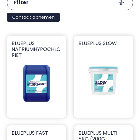
Filter
Contact opnemen
BLUEPLUS
BLUEPLUS SLOW
blueplus natriumhypochloriet
blueplus Slow
NATRIUMHYPOCHLO
RIET
BLUEPLUS FAST
BLUEPLUS MULTI
blueplus Fast
blueplus Multi 5kg (200g ta
5KG (200G