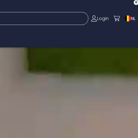
0
Login
NL