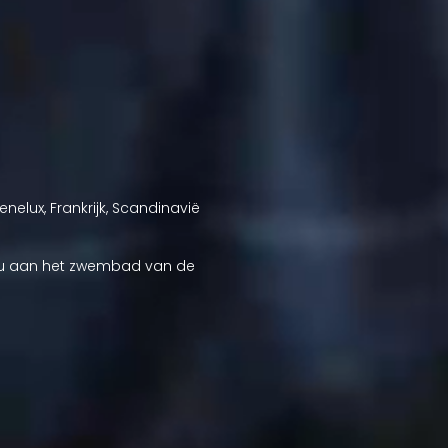
elux, Frankrijk, Scandinavië
jou aan het zwembad van de