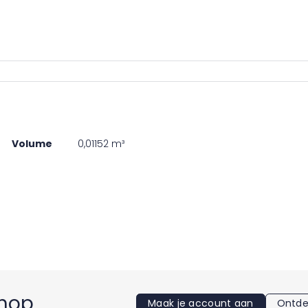
Volume
0,01152 m³
shop
Maak je account aan
Ontde