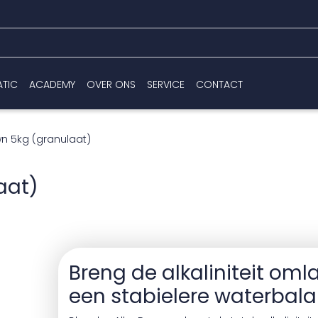
ATIC
ACADEMY
OVER ONS
SERVICE
CONTACT
wn 5kg (granulaat)
aat)
Breng de alkaliniteit oml
een stabielere waterbal