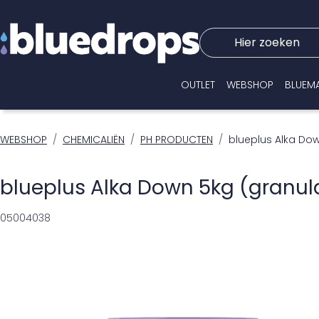
Hier zoeken
OUTLET
WEBSHOP
BLUEM
WEBSHOP
CHEMICALIËN
PH PRODUCTEN
blueplus Alka Do
blueplus Alka Down 5kg (granul
05004038