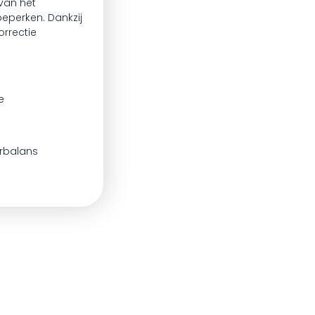
 van het
perken. Dankzij
rrectie
e
erbalans