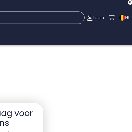
0
Login
NL
aag voor
ans