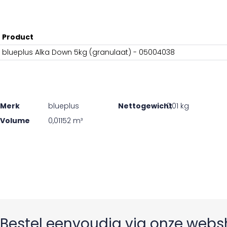
Product
blueplus Alka Down 5kg (granulaat) - 05004038
Merk
blueplus
Nettogewicht
0,01 kg
Volume
0,01152 m³
Bestel eenvoudig via onze web