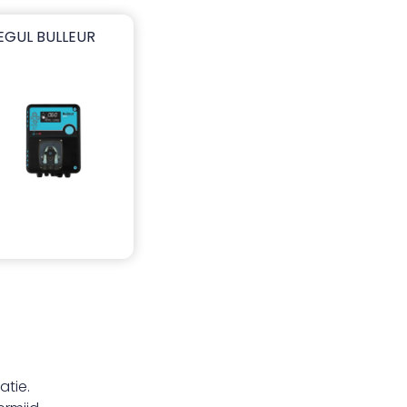
EGUL BULLEUR
0 - 1"M 24V
gul Bulleur
atie.