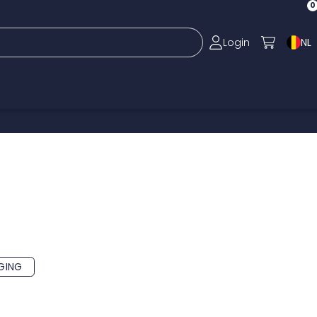
0
Login
NL
GING