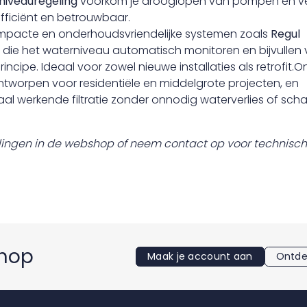
niveauregeling
voorkom je drooglopen van pompen en ve
efficiënt en betrouwbaar.
mpacte en onderhoudsvriendelijke systemen zoals
Regul
, die het waterniveau automatisch monitoren en bijvullen 
rincipe. Ideaal voor zowel nieuwe installaties als retrofit.O
ntworpen voor residentiële en middelgrote projecten, en
al werkende filtratie zonder onnodig waterverlies of sch
lingen in de webshop of neem contact op voor technisch
shop
Maak je account aan
Ontde