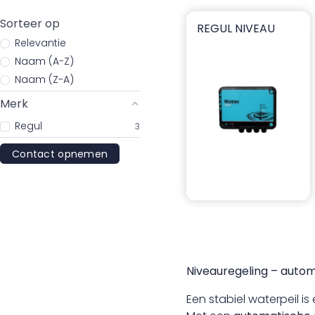
Sorteer op
REGUL NIVEAU
Regul Niveau
Relevantie
Naam (A-Z)
Naam (Z-A)
Merk
Regul
3
Contact opnemen
Niveauregeling – autom
Een stabiel waterpeil i