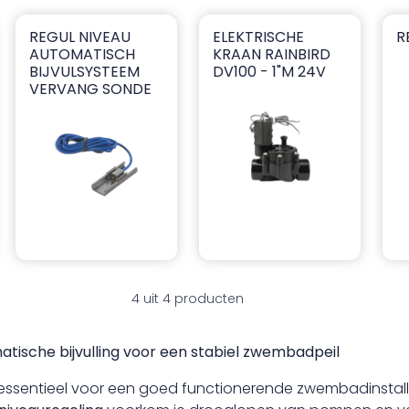
REGUL NIVEAU
ELEKTRISCHE
R
Regul Niveau automatisch bijvulsysteem vervang sonde
Elektrische kraan Rainbird DV10
Re
AUTOMATISCH
KRAAN RAINBIRD
BIJVULSYSTEEM
DV100 - 1"M 24V
VERVANG SONDE
4 uit 4 producten
atische bijvulling voor een stabiel zwembadpeil
s essentieel voor een goed functionerende zwembadinstall