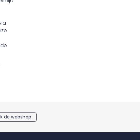
rmijd
via
nze
ade
k de webshop