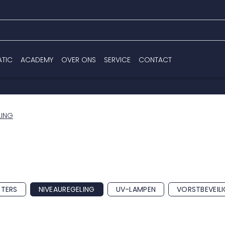
ATIC
ACADEMY
OVER ONS
SERVICE
CONTACT
LING
TERS
NIVEAUREGELING
UV-LAMPEN
VORSTBEVEILI