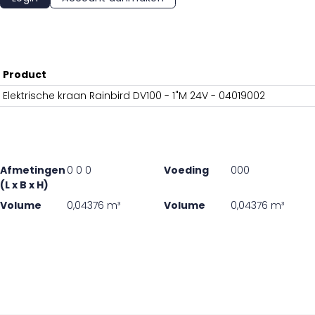
Product
Elektrische kraan Rainbird DV100 - 1"M 24V - 04019002
Afmetingen
0 0 0
Voeding
000
(L x B x H)
Volume
0,04376 m³
Volume
0,04376 m³