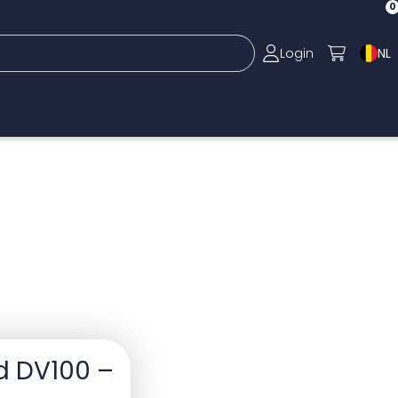
0
Login
NL
rd DV100 –