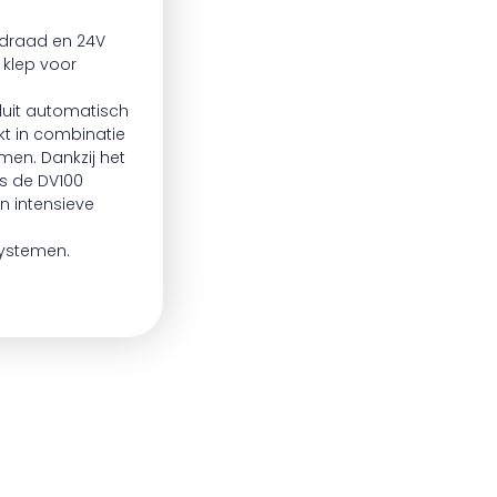
endraad en 24V
klep voor
luit automatisch
kt in combinatie
men. Dankzij het
s de DV100
n intensieve
systemen.