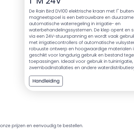
1" M 24V
De Rain Bird DV100 elektrische kraan met 1" buit
magneetspoel is een betrouwbare en duurzame 
automatische waterregeling in irrigatie- en
waterbehandelingssystemen. De klep opent en s
via een 24V-stuurspanning en wordt vaak gebrui
met irrigatiecontrollers of automatische vulsyste
robuuste ontwerp en hoogwaardige materialen i
geschikt voor langdurig gebruik en bestand tege
toepassingen. Ideaal voor gebruik in tuinirrigatie,
zwembadinstallaties en andere waterdistributie
Handleiding
onze prijzen en eenvoudig te bestellen.