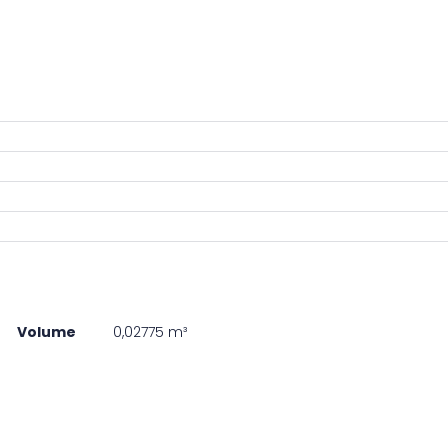
Volume
0,02775 m³