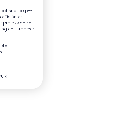
 dat snel de pH-
efficiënter
r professionele
king en Europese
ater
ect
ruik