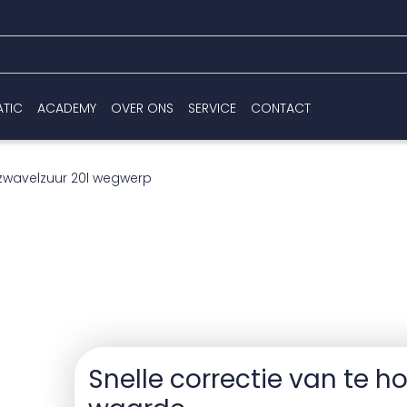
ATIC
ACADEMY
OVER ONS
SERVICE
CONTACT
 zwavelzuur 20l wegwerp
Snelle correctie van te h