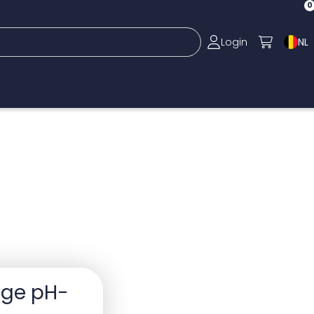
0
Login
NL
oge pH-