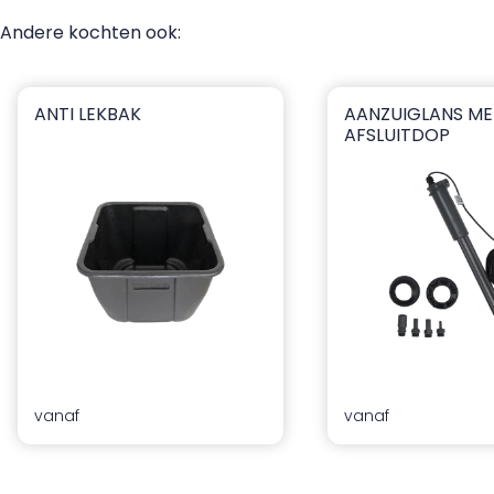
Andere kochten ook:
ANTI LEKBAK
AANZUIGLANS ME
Anti lekbak
Aanzuiglans met af
AFSLUITDOP
ia
vanaf
vanaf