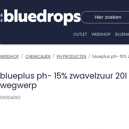
Hier zoeken
OUTLET
WEBSHOP
BLUEM
WEBSHOP
CHEMICALIËN
PH PRODUCTEN
blueplus ph- 15%
blueplus ph- 15% zwavelzuur 20l
wegwerp
05004052