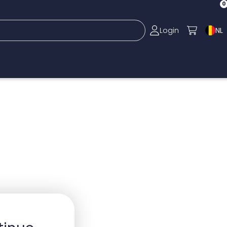
0
Login
NL