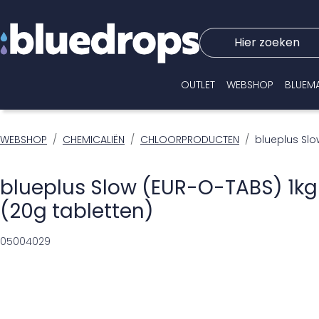
Hier zoeken
OUTLET
WEBSHOP
BLUEM
WEBSHOP
CHEMICALIËN
CHLOORPRODUCTEN
blueplus Slo
blueplus Slow (EUR-O-TABS) 1kg
(20g tabletten)
05004029