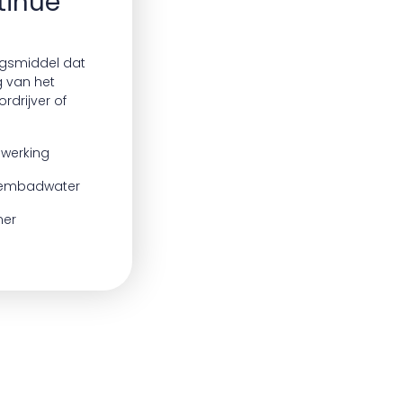
tinue
ngsmiddel dat
g van het
rdrijver of
 werking
zwembadwater
mer