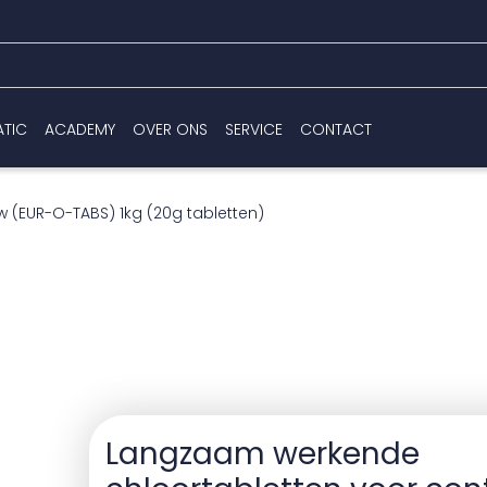
ATIC
ACADEMY
OVER ONS
SERVICE
CONTACT
w (EUR-O-TABS) 1kg (20g tabletten)
Langzaam werkende