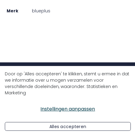
Merk
blueplus
Door op 'Alles accepteren' te klikken, stemt u ermee in dat
+32 (0)9 430 77 77
we informatie over u mogen verzamelen voor
info@bluedrops.eu
verschillende doeleinden, waaronder: Statistieken en
Marketing
Koninginnelaan 3
9031 Drongen, België
Instellingen aanpassen
Alles accepteren