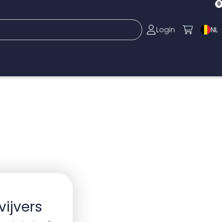
0
Login
NL
ijvers