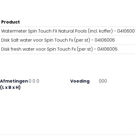
Product
Watermeter Spin Touch FX Natural Pools (incl. koffer) - 041060
Disk Salt water voor Spin Touch Fx (per st) - 04106006
Disk fresh water voor Spin Touch Fx (per st) - 04106005
Afmetingen
0 0 0
Voeding
000
(L x B x H)