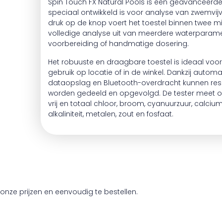
Spin Touch FX Natural Pools is een geavanceerde
speciaal ontwikkeld is voor analyse van zwemvij
druk op de knop voert het toestel binnen twee m
volledige analyse uit van meerdere waterparame
voorbereiding of handmatige dosering.
Het robuuste en draagbare toestel is ideaal voor
gebruik op locatie of in de winkel. Dankzij autom
dataopslag en Bluetooth-overdracht kunnen res
worden gedeeld en opgevolgd. De tester meet o
vrij en totaal chloor, broom, cyanuurzuur, calciu
alkaliniteit, metalen, zout en fosfaat.
onze prijzen en eenvoudig te bestellen.