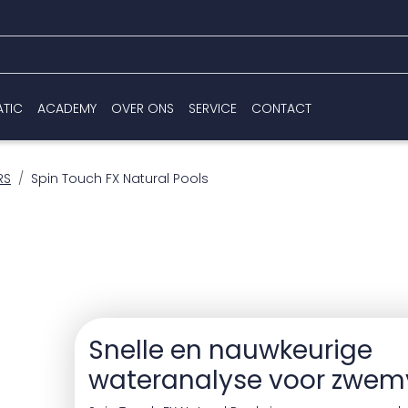
ATIC
ACADEMY
OVER ONS
SERVICE
CONTACT
RS
Spin Touch FX Natural Pools
Snelle en nauwkeurige
wateranalyse voor zwemv