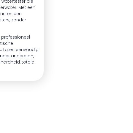
 watertester die
verwater. Met één
inuten een
ters, zonder
 professioneel
atische
ultaten eenvoudig
nder andere pH,
mhardheid, totale