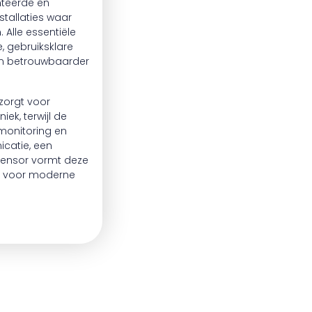
nteerde en
tallaties waar
 Alle essentiële
 gebruiksklare
r en betrouwbaarder
orgt voor
k, terwijl de
onitoring en
catie, een
sensor vormt deze
ng voor moderne