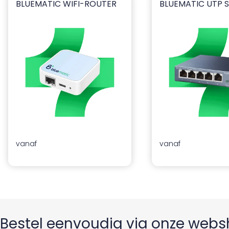
BLUEMATIC WIFI-ROUTER
BLUEMATIC UTP 
Bluematic WiFi-router
Bluematic UTP Swit
ia
vanaf
vanaf
Bestel eenvoudig via onze web