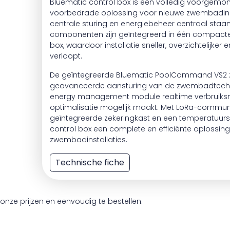
Bluematic control box is een volledig voorgemo
voorbedrade oplossing voor nieuwe zwembadins
centrale sturing en energiebeheer centraal staan.
componenten zijn geïntegreerd in één compacte,
box, waardoor installatie sneller, overzichtelijke
verloopt.
De geïntegreerde Bluematic PoolCommand VS2 z
geavanceerde aansturing van de zwembadtechnie
energy management module realtime verbruiksm
optimalisatie mogelijk maakt. Met LoRa-communi
geïntegreerde zekeringkast en een temperatuur
control box een complete en efficiënte oplossi
zwembadinstallaties.
Technische fiche
onze prijzen en eenvoudig te bestellen.