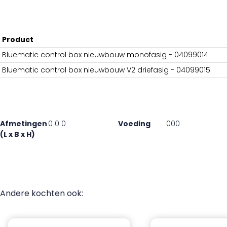
Product
Bluematic control box nieuwbouw monofasig - 04099014
Bluematic control box nieuwbouw V2 driefasig - 04099015
Afmetingen
0 0 0
Voeding
000
(L x B x H)
Andere kochten ook: