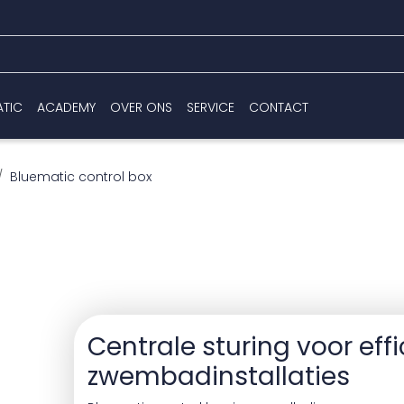
ATIC
ACADEMY
OVER ONS
SERVICE
CONTACT
Bluematic control box
Centrale sturing voor effi
zwembadinstallaties