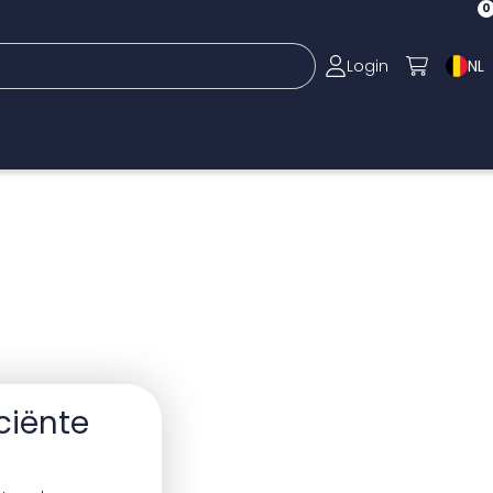
0
Login
NL
ciënte