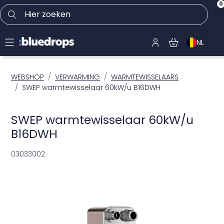
0
Hier zoeken
NL
WEBSHOP
VERWARMING
WARMTEWISSELAARS
SWEP warmtewisselaar 60kW/u B16DWH
SWEP warmtewisselaar 60kW/u
B16DWH
03033002