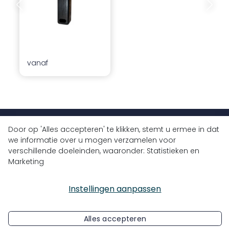
Vorige dia
Volgend
vanaf
Door op 'Alles accepteren' te klikken, stemt u ermee in dat
+32 (0)9 430 77 77
we informatie over u mogen verzamelen voor
info@bluedrops.eu
verschillende doeleinden, waaronder: Statistieken en
Marketing
Koninginnelaan 3
9031 Drongen, België
Instellingen aanpassen
Alles accepteren