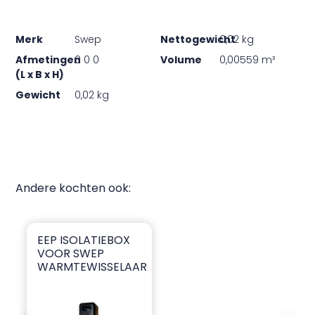
Merk
Swep
Nettogewicht
0,02 kg
Afmetingen
0 0 0
Volume
0,00559 m³
(L x B x H)
Gewicht
0,02 kg
Andere kochten ook:
EEP ISOLATIEBOX
EEP isolatiebox voor SWEP warmtewisselaar
VOOR SWEP
WARMTEWISSELAAR