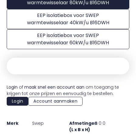
warmtewisselaar 80kW/u B16DWH
EEP isolatiebox voor SWEP
warmtewisselaar 40kW/u B16DWH
EEP isolatiebox voor SWEP
warmtewisselaar 60kW/u B16DWH
Login
of
maak snel een account aan
om toegang te
krijgen tot onze prijzen en eenvoudig te bestellen.
Login
Account aanmaken
Merk
Swep
Afmetingen
0 0 0
(L x B x H)