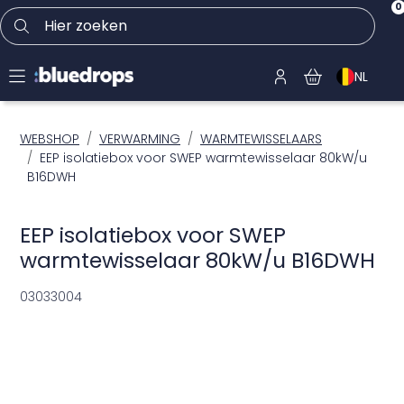
0
Hier zoeken
NL
WEBSHOP
VERWARMING
WARMTEWISSELAARS
EEP isolatiebox voor SWEP warmtewisselaar 80kW/u
B16DWH
EEP isolatiebox voor SWEP
warmtewisselaar 80kW/u B16DWH
03033004