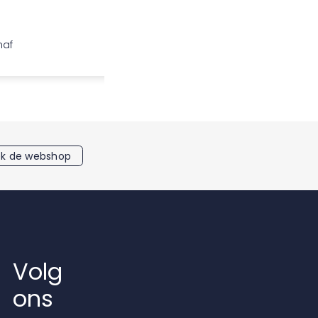
naf
vanaf
k de webshop
Volg
ons