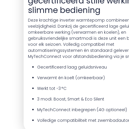
gecertificeerd stille werk
slimme bediening
Deze krachtige inverter warmtepomp combineert 
veelzijdigheid. Dankzij de gecertificeerd lage gel
omkeerbare werking (verwarmen en koelen), en
gebruiksvriendelijke smartmodi is deze unit een
voor elk seizoen. Volledig compatibel met
automatiseringssystemen én standaard geleve
MyTechConnect voor afstandsbediening via je 
Gecertificeerd laag geluidsniveau
Verwarmt én koelt (omkeerbaar)
Werkt tot -3 °C
3 modi: Boost, Smart & Eco Silent
MyTechConnect inbegrepen (4G optioneel)
Volledige compatibiliteit met zwembadauto