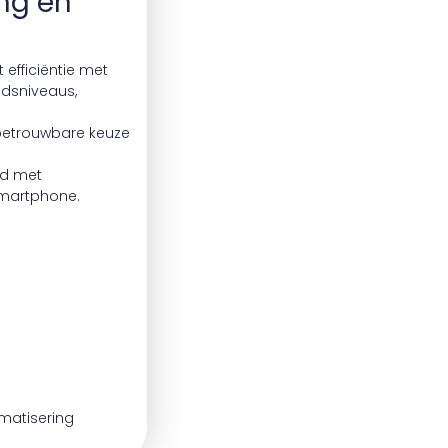
ing en
efficiëntie met
uidsniveaus,
 betrouwbare keuze
rd met
smartphone.
matisering