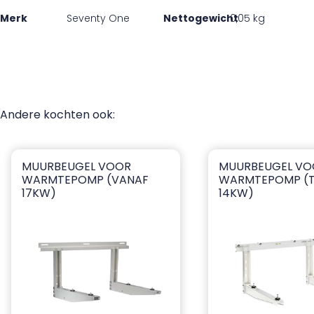
Merk
Seventy One
Nettogewicht
0,05 kg
Andere kochten ook:
MUURBEUGEL VOOR
MUURBEUGEL VO
Muurbeugel voor warmtepomp (vanaf 17kW)
Muurbeugel voor 
WARMTEPOMP (VANAF
WARMTEPOMP (
17KW)
14KW)
ia