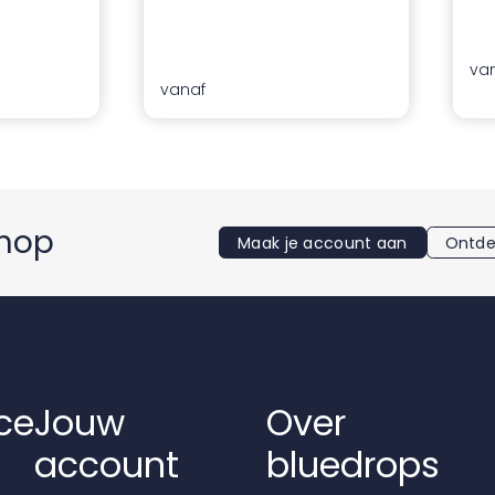
va
vanaf
shop
Maak je account aan
Ontde
ce
Jouw
Over
account
bluedrops