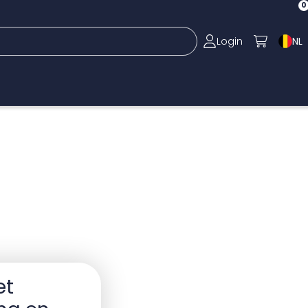
0
Login
NL
et