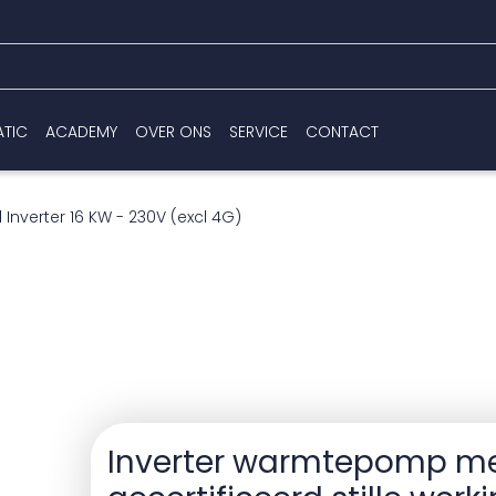
ATIC
ACADEMY
OVER ONS
SERVICE
CONTACT
 Inverter 16 KW - 230V (excl 4G)
-
Inverter warmtepomp m