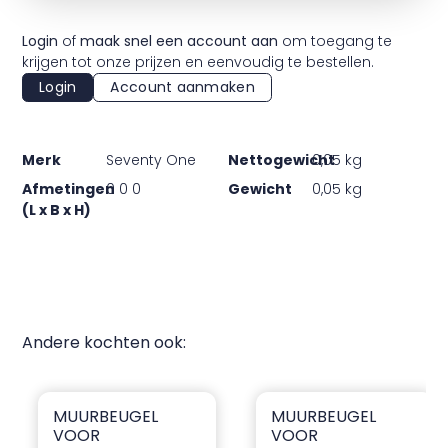
Login
of
maak snel een account aan
om toegang te
krijgen tot onze prijzen en eenvoudig te bestellen.
Login
Account aanmaken
Merk
Seventy One
Nettogewicht
0,05 kg
Afmetingen
0 0 0
Gewicht
0,05 kg
(L x B x H)
Andere kochten ook:
MUURBEUGEL
MUURBEUGEL
Muurbeugel voor warmtepomp (vanaf 17kW)
Muurbeugel voor warmte
VOOR
VOOR