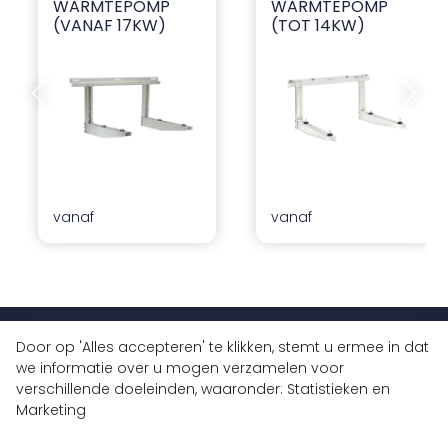
WARMTEPOMP
WARMTEPOMP
(VANAF 17KW)
(TOT 14KW)
Vorige dia
Volgend
vanaf
vanaf
Door op 'Alles accepteren' te klikken, stemt u ermee in dat
+32 (0)9 430 77 77
we informatie over u mogen verzamelen voor
info@bluedrops.eu
verschillende doeleinden, waaronder: Statistieken en
Marketing
Koninginnelaan 3
9031 Drongen, België