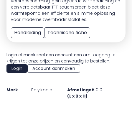
vorstbescherming, geïntegreerde WiFi-bediening en
een verplaatsbaar TFT-touchscreen biedt deze
warmtepomp een efficiënte en slimme oplossing
voor moderne zwembadinstallaties.
Handleiding
Technische fiche
Login
of
maak snel een account aan
om toegang te
krijgen tot onze prijzen en eenvoudig te bestellen.
Login
Account aanmaken
Merk
Polytropic
Afmetingen
0 0 0
(L x B x H)