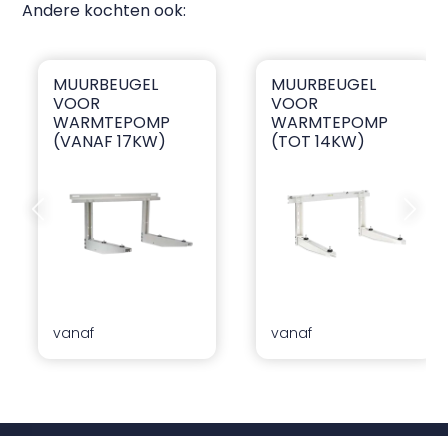
Andere kochten ook:
MUURBEUGEL
MUURBEUGEL
Muurbeugel voor warmtepomp (vanaf 17kW)
Muurbeugel voor warmte
VOOR
VOOR
WARMTEPOMP
WARMTEPOMP
(VANAF 17KW)
(TOT 14KW)
Vorige dia
Volgend
vanaf
vanaf