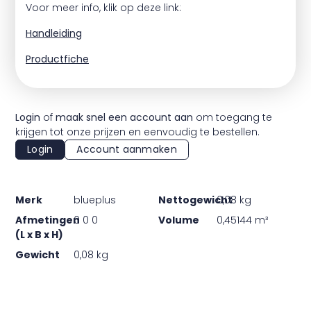
Voor meer info, klik op deze link:
Handleiding
Productfiche
Login
of
maak snel een account aan
om toegang te
krijgen tot onze prijzen en eenvoudig te bestellen.
Login
Account aanmaken
Merk
blueplus
Nettogewicht
0,08 kg
Afmetingen
0 0 0
Volume
0,45144 m³
(L x B x H)
Gewicht
0,08 kg