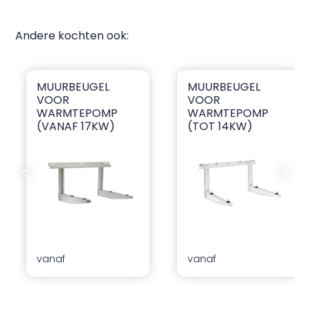
Andere kochten ook:
MUURBEUGEL
MUURBEUGEL
Muurbeugel voor warmtepomp (vanaf 17kW)
Muurbeugel voor warmte
VOOR
VOOR
WARMTEPOMP
WARMTEPOMP
(VANAF 17KW)
(TOT 14KW)
Vorige dia
Volgend
vanaf
vanaf