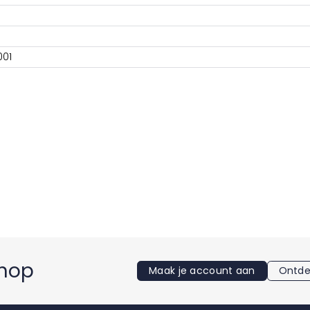
001
shop
Maak je account aan
Ontde