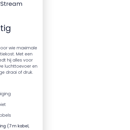
etStream
tig
voor wie maximale
iekost. Met een
dt hij alles voor
e luchttoevoer en
ge draai of druk.
iging
iet
bbels
ng (7 m kabel,