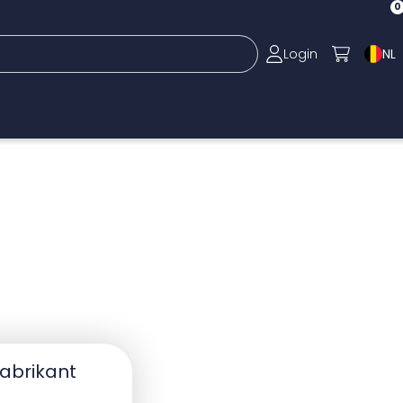
0
Login
NL
fabrikant