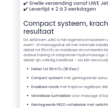
✔️ Snelle verzending vanaf UWE J
✔️ Levertijd ± 2 à 3 werkdagen
Compact systeem, krach
resultaat
De JetStream JUNO is hét tegenstroomsysteem 
zwem- of massagedruk wil met minimale installat
debiet tot 65 m³/u en instelbare stroomsterkte bie
actieve training of ontspannen hydromassage. D
debiet zijn volledig instelbaar – via één eenvoudi
Debiet tot 65 m³/u (18 l/sec)
Compact systeem
met geïntegreerde aanzu
Draaibare nozzle
met traploos regelbaar deb
Verstelbaar luchtdebiet
voor massage of bu
Geïntegreerde PIEZO-schakelaar met verlichti