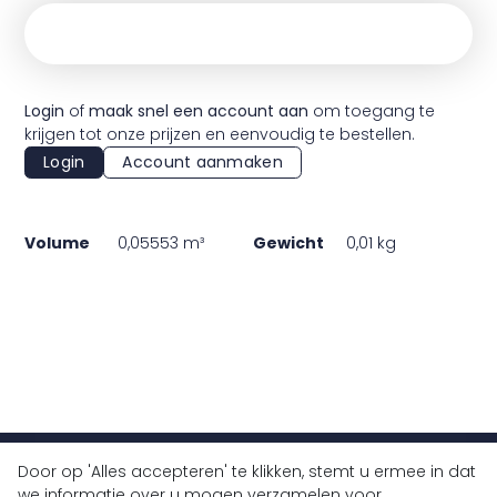
Login
of
maak snel een account aan
om toegang te
krijgen tot onze prijzen en eenvoudig te bestellen.
Login
Account aanmaken
Volume
0,05553 m³
Gewicht
0,01 kg
Door op 'Alles accepteren' te klikken, stemt u ermee in dat
+32 (0)9 430 77 77
we informatie over u mogen verzamelen voor