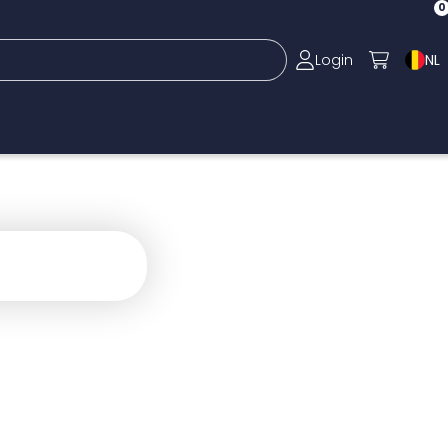
0
Login
NL