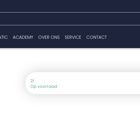
ATIC
ACADEMY
OVER ONS
SERVICE
CONTACT
21
Op voorraad