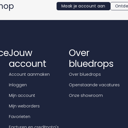
shop
Maak je account aan
Ontde
ce
Jouw
Over
account
bluedrops
Account aanmaken
Over bluedrops
Inloggen
Openstaande vacatures
Mijn account
Onze showroom
Mijn weborders
Favorieten
Facturen en creditnota's