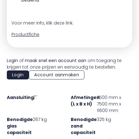
bediend
Voor meer info, klik deze link:
Productfiche
Login
of
maak snel een account aan
om toegang te
krijgen tot onze prijzen en eenvoudig te bestellen.
Login
Account aanmaken
Aansluiting
2"
Afmetingen
7500 mm x
(L x B x H)
7500 mm x
11600 mm
Benodigde
267 kg
Benodigde
325 kg
glas
zand
capaciteit
capaciteit