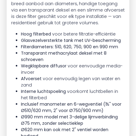
breed aanbod aan diameters, handige toegang
via een transparant deksel en een slimme afvoerset
is deze filter geschikt voor elk type installatie — van
residentieel gebruik tot grotere volumes.
Hoog filterbed
voor betere filtratie-efficiëntie
Glasvezelversterkte tank met UV-bescherming
Filterdiameters: 510, 620, 750, 900 en 990 mm
Transparant methacrylaat deksel met 8
schroeven
Wegklapbare diffusor
voor eenvoudige media-
invoer
Afvoerset
voor eenvoudig legen van water en
zand
Interne luchtspoeling
voorkomt luchtbellen in
het filterbed
Inclusief manometer en 6-wegventiel (1½" voor
Ø510/620 mm, 2" voor Ø750/900 mm)
Ø990 mm model met 3-delige lijmverbinding
Ø75 mm, zonder selectieklep
Ø620 mm kan ook met 2" ventiel worden