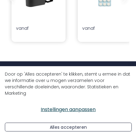
Vorige dia
Volgend
vanaf
vanaf
+32 (0)9 430 77 77
Door op 'Alles accepteren' te klikken, stemt u ermee in dat
we informatie over u mogen verzamelen voor
info@bluedrops.eu
verschillende doeleinden, waaronder: Statistieken en
Marketing
Koninginnelaan 3
9031 Drongen, België
Instellingen aanpassen
Alles accepteren