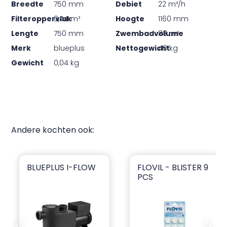
Breedte
750 mm
Debiet
22 m³/h
Filteroppervlak
0,44 m²
Hoogte
1160 mm
Lengte
750 mm
Zwembadvolume
88 m³
Merk
blueplus
Nettogewicht
40 kg
Gewicht
0,04 kg
Andere kochten ook:
BLUEPLUS I-FLOW
FLOVIL - BLISTER 9
blueplus I-flow
Flovil - Blister 9 pcs
PCS