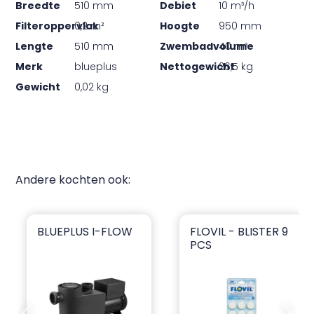
Breedte
510 mm
Debiet
10 m³/h
Filteroppervlak
0,2 m²
Hoogte
950 mm
Lengte
510 mm
Zwembadvolume
40 m³
Merk
blueplus
Nettogewicht
26,5 kg
Gewicht
0,02 kg
Andere kochten ook:
BLUEPLUS I-FLOW
FLOVIL - BLISTER 9
blueplus I-flow
Flovil - Blister 9 pcs
PCS