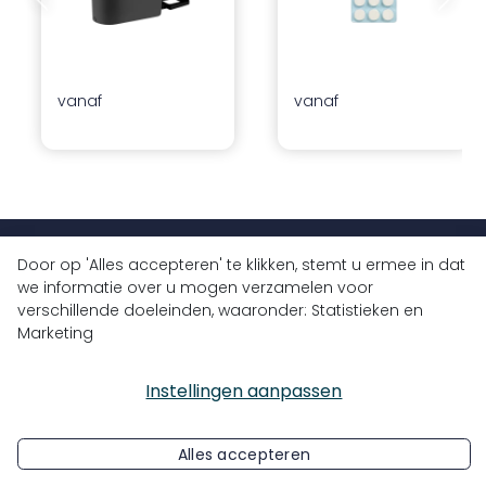
Vorige dia
Volgend
vanaf
vanaf
+32 (0)9 430 77 77
Door op 'Alles accepteren' te klikken, stemt u ermee in dat
we informatie over u mogen verzamelen voor
info@bluedrops.eu
verschillende doeleinden, waaronder: Statistieken en
Marketing
Koninginnelaan 3
9031 Drongen, België
Instellingen aanpassen
Alles accepteren