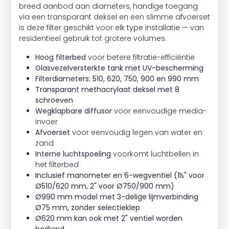
breed aanbod aan diameters, handige toegang
via een transparant deksel en een slimme afvoerset
is deze filter geschikt voor elk type installatie — van
residentieel gebruik tot grotere volumes.
Hoog filterbed
voor betere filtratie-efficiëntie
Glasvezelversterkte tank met UV-bescherming
Filterdiameters: 510, 620, 750, 900 en 990 mm
Transparant methacrylaat deksel met 8
schroeven
Wegklapbare diffusor
voor eenvoudige media-
invoer
Afvoerset
voor eenvoudig legen van water en
zand
Interne luchtspoeling
voorkomt luchtbellen in
het filterbed
Inclusief manometer en 6-wegventiel (1½" voor
Ø510/620 mm, 2" voor Ø750/900 mm)
Ø990 mm model met 3-delige lijmverbinding
Ø75 mm, zonder selectieklep
Ø620 mm kan ook met 2" ventiel worden