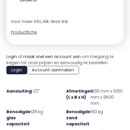
bediend
Voor meer info, klik deze link:
Productfiche
Login
of
maak snel een account aan
om toegang te
krijgen tot onze prijzen en eenvoudig te bestellen.
Login
Account aanmaken
Aansluiting
1 1/2"
Afmetingen
5100 mm x 5100
(L x B x H)
mm x 9500
mm
Benodigde
128 kg
Benodigde
150 kg
glas
zand
capaciteit
capaciteit