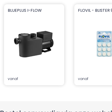
BLUEPLUS I-FLOW
FLOVIL - BLISTER 
blueplus I-flow
Flovil - Blister 9 pcs
ia
vanaf
vanaf