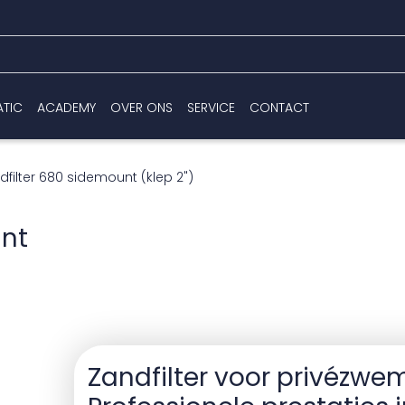
ATIC
ACADEMY
OVER ONS
SERVICE
CONTACT
dfilter 680 sidemount (klep 2")
unt
Zandfilter voor privézw