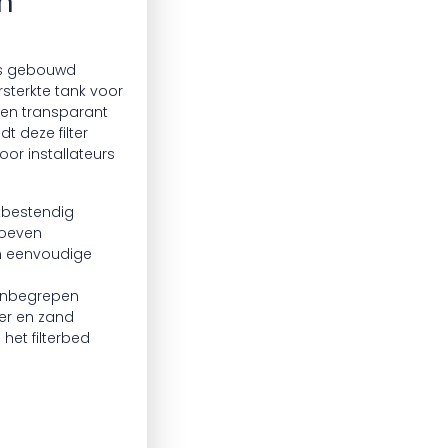
in
is gebouwd
sterkte tank voor
een transparant
t deze filter
r installateurs
bestendig
oeven
n eenvoudige
inbegrepen
er en zand
het filterbed