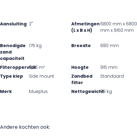
Aansluiting
2"
Afmetingen
6800 mm x 6800
(L x B x H)
mm x 9150 mm
Benodigde
175 kg
Breedte
680 mm
zand
capaciteit
Filteroppervlak
0,36 m²
Hoogte
915 mm
Type klep
Side mount
Zandbed
Standaard
filter
Merk
blueplus
Nettogewicht
29 kg
Andere kochten ook: