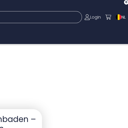
0
Login
NL
embaden –