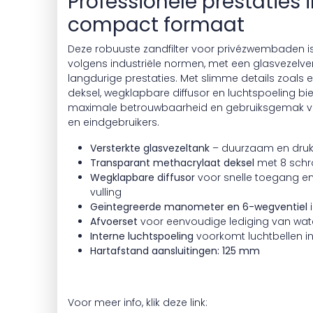
Professionele prestaties 
compact formaat
Deze robuuste zandfilter voor privézwembaden 
volgens industriële normen, met een glasvezelver
langdurige prestaties. Met slimme details zoals 
deksel, wegklapbare diffusor en luchtspoeling bied
maximale betrouwbaarheid en gebruiksgemak voo
en eindgebruikers.
Versterkte glasvezeltank
– duurzaam en druk
Transparant methacrylaat deksel
met 8 schr
Wegklapbare diffusor
voor snelle toegang e
vulling
Geïntegreerde manometer en 6-wegventiel
Afvoerset
voor eenvoudige lediging van wat
Interne luchtspoeling
voorkomt luchtbellen in 
Hartafstand aansluitingen: 125 mm
Voor meer info, klik deze link: