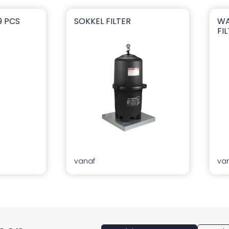
9 PCS
SOKKEL FILTER
WA
Sokkel Filter
Wat
FI
vanaf
va