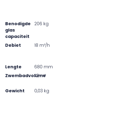
Benodigde
206 kg
glas
capaciteit
Debiet
18 m³/h
Lengte
680 mm
Zwembadvolume
72 m³
Gewicht
0,03 kg