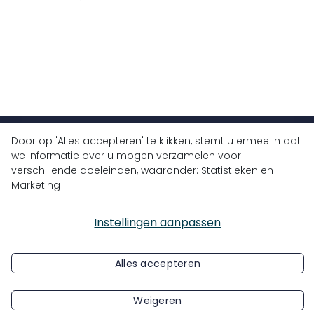
Door op 'Alles accepteren' te klikken, stemt u ermee in dat
+32 (0)9 430 77 77
we informatie over u mogen verzamelen voor
verschillende doeleinden, waaronder: Statistieken en
info@bluedrops.eu
Marketing
Koninginnelaan 3
9031 Drongen, België
Instellingen aanpassen
Alles accepteren
© Copyright 2026 Bluedrops. Alle rechten voorbehouden.
Weigeren