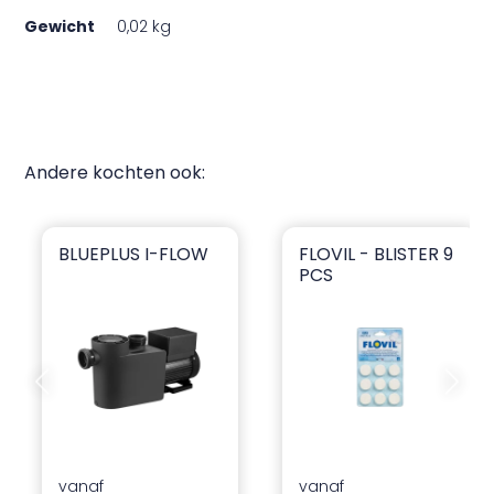
Gewicht
0,02 kg
Andere kochten ook:
BLUEPLUS I-FLOW
FLOVIL - BLISTER 9
blueplus I-flow
Flovil - Blister 9 pcs
PCS
Vorige dia
Volgend
vanaf
vanaf