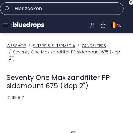
0
Hier zoeken
NL
WEBSHOP
FILTERS & FILTERMEDIA
ZANDFILTERS
Seventy One Max zandfilter PP sidemount 675 (klep
2")
Seventy One Max zandfilter PP
sidemount 675 (klep 2")
02113007