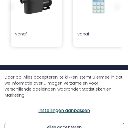
Vorige dia
Volgend
vanaf
vanaf
+32 (0)9 430 77 77
Door op 'Alles accepteren' te klikken, stemt u ermee in dat
we informatie over u mogen verzamelen voor
info@bluedrops.eu
verschillende doeleinden, waaronder: Statistieken en
Marketing
Koninginnelaan 3
9031 Drongen, België
Instellingen aanpassen
Alles accepteren