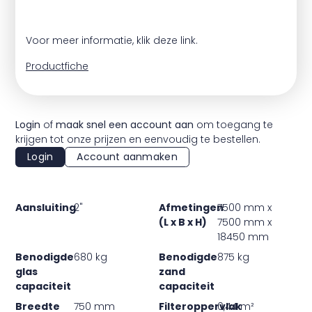
Voor meer informatie, klik deze link.
Productfiche
Login
of
maak snel een account aan
om toegang te
krijgen tot onze prijzen en eenvoudig te bestellen.
Login
Account aanmaken
Aansluiting
2"
Afmetingen
7500 mm x
(L x B x H)
7500 mm x
18450 mm
Benodigde
680 kg
Benodigde
875 kg
glas
zand
capaciteit
capaciteit
Breedte
750 mm
Filteroppervlak
0,44 m²