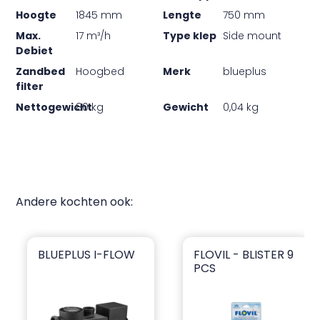
Hoogte
1845 mm
Lengte
750 mm
Max.
17 m³/h
Type klep
Side mount
Debiet
Zandbed
Hoogbed
Merk
blueplus
filter
Nettogewicht
80 kg
Gewicht
0,04 kg
Andere kochten ook:
BLUEPLUS I-FLOW
FLOVIL - BLISTER 9
blueplus I-flow
Flovil - Blister 9 pcs
PCS