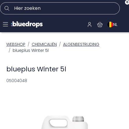
0
Hier zoeken
NL
WEBSHOP
CHEMICALIËN
ALGENBESTRIJDING
blueplus Winter 5l
blueplus Winter 5l
05004048