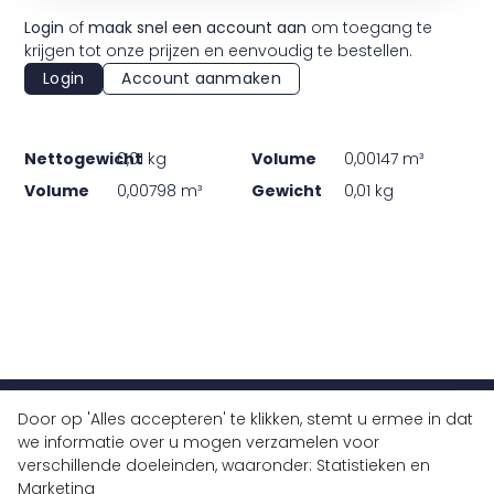
Login
of
maak snel een account aan
om toegang te
krijgen tot onze prijzen en eenvoudig te bestellen.
Login
Account aanmaken
Nettogewicht
0,01 kg
Volume
0,00147 m³
Volume
0,00798 m³
Gewicht
0,01 kg
Door op 'Alles accepteren' te klikken, stemt u ermee in dat
+32 (0)9 430 77 77
we informatie over u mogen verzamelen voor
verschillende doeleinden, waaronder: Statistieken en
info@bluedrops.eu
Marketing