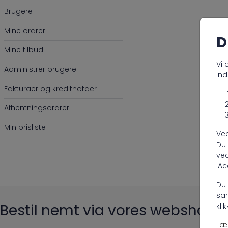
Brugere
Mine ordrer
D
Mine tilbud
Vi 
Administrer brugere
ind
Fakturaer og kreditnotaer
Afhentningsordrer
Min prisliste
Ved
Du 
ved
'Ac
Du 
sam
Bestil nemt via vores webshop
kli
Læ