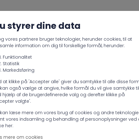
u styrer dine data
og vores partnere bruger teknologier, herunder cookies, til at
samle information om dig til forskellige formål, herunder:
Funktionalitet
Statistik
Markedsføring
 at klikke på 'Accepter alle' giver du samtykke til alle disse form
kan også vælge at angive, hvilke formål du vil give samtykke ti
 hjælp af de brugerdefinerede valg og derefter klikke på
cepter valgte'.
kan læse mere om vores brug af cookies og andre teknologie
t vores indsamling og behandling af personoplysninger ved 
kke her:
Opret din konto
Oplev 
s mere om cookies