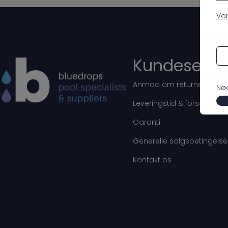
Vor
Kundeservi
Anmod om returnering
Nø
Leveringstid & forsendels
Garanti
Generelle salgsbetingelse
Kontakt os