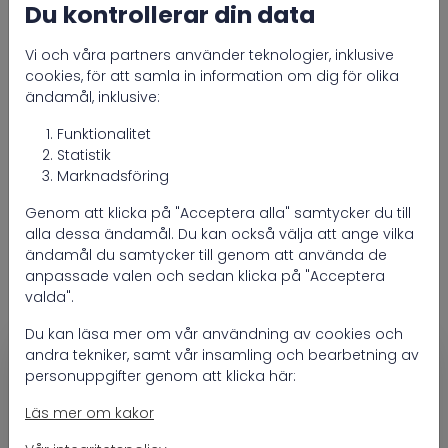
Du kontrollerar din data
Vi och våra partners använder teknologier, inklusive
cookies, för att samla in information om dig för olika
ändamål, inklusive:
Funktionalitet
Statistik
Marknadsföring
Genom att klicka på "Acceptera alla" samtycker du till
alla dessa ändamål. Du kan också välja att ange vilka
ändamål du samtycker till genom att använda de
anpassade valen och sedan klicka på "Acceptera
valda".
Du kan läsa mer om vår användning av cookies och
andra tekniker, samt vår insamling och bearbetning av
Kalibreringsvätska pH 4,00 påse (20 ml)
personuppgifter genom att klicka här:
Denna kalibreringsvätska med pH-värde 4,00
används för noggrann kalibrering av pH-sensorer i
Läs mer om kakor
pool- och vattenbehandlingssystem. Den praktiska