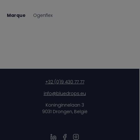
Marque
Ogenflex
+32 (0)9 430 77 77
info@bluedrops.eu
Koninginnelaan 3
9031 Drongen, België