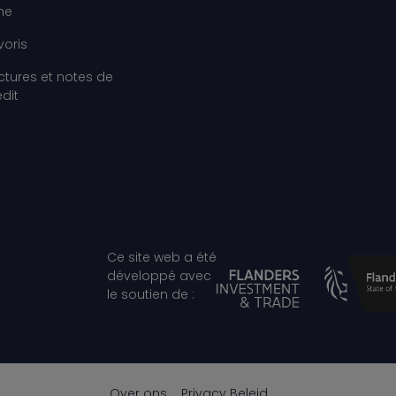
gne
voris
ctures et notes de
édit
Ce site web a été
développé avec
le soutien de :
Over ons
Privacy Beleid