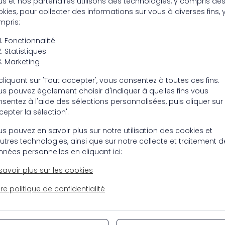
s et nos partenaires utilisons des technologies, y compris de
kies, pour collecter des informations sur vous à diverses fins, 
mpris:
Fonctionnalité
Statistiques
Marketing
 - 03033005
cliquant sur 'Tout accepter', vous consentez à toutes ces fins.
 - 03033006
s pouvez également choisir d'indiquer à quelles fins vous
 - 03033004
sentez à l'aide des sélections personnalisées, puis cliquer sur
cepter la sélection'.
s pouvez en savoir plus sur notre utilisation des cookies et
utres technologies, ainsi que sur notre collecte et traitement d
nées personnelles en cliquant ici:
savoir plus sur les cookies
re politique de confidentialité