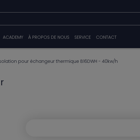
ACADEMY
À PROPOS DE NOUS
SERVICE
CONTACT
isolation pour échangeur thermique B16DWH - 40kw/h
r