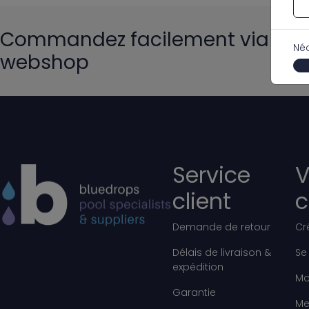
Commandez facilement via not
Né
webshop
Service
V
client
Demande de retour
Cr
Délais de livraison &
Se
expédition
Mo
Garantie
Me