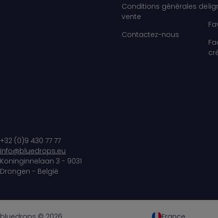
Conditions générales de
li
vente
Fa
Contactez-nous
Fa
cr
+32 (0)9 430 77 77
info@bluedrops.eu
Koninginnelaan 3 - 9031
Drongen - België
bluedrops © 2026
France