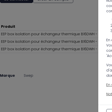
Nou
coo
co
Produit
EEP box isolation pour échangeur thermique B16DWH - 40kw/h
En 
EEP box isolation pour échangeur thermique B16DWH - 60kw/h
Vou
EEP box isolation pour échangeur thermique B16DWH - 80kw/h
con
'Ac
Vou
d'a
don
Marque
Swep
En 
Not