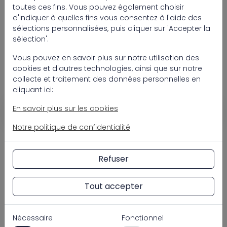
500 (valve 1 1/2")
toutes ces fins. Vous pouvez également choisir
d'indiquer à quelles fins vous consentez à l'aide des
Seventy One Max sandfilter PP topmount
sélections personnalisées, puis cliquer sur 'Accepter la
sélection'.
600 (valve 1 1/2")
Vous pouvez en savoir plus sur notre utilisation des
Seventy One Max filte à sable PP
cookies et d'autres technologies, ainsi que sur notre
topmount 775 (valve 2")
collecte et traitement des données personnelles en
cliquant ici:
En savoir plus sur les cookies
Notre politique de confidentialité
Connectez-vous ou créez rapidement un compte pour
Refuser
accéder à nos tarifs et commander facilement.
Se connecter
Créer un compte
Tout accepter
Poids
0,02 kg
Nécessaire
Fonctionnel