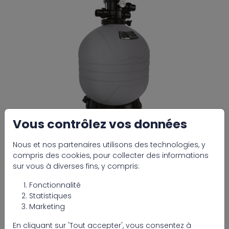
Vous contrôlez vos données
Nous et nos partenaires utilisons des technologies, y
compris des cookies, pour collecter des informations
sur vous à diverses fins, y compris:
Type
Fonctionnalité
Seventy One Max filte à sable PP
Statistiques
topmount 775 (valve 2")
Marketing
Seventy One Max sandfilter PP topmount
En cliquant sur 'Tout accepter', vous consentez à